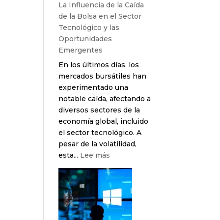
La Influencia de la Caída
Coyuntura
de la Bolsa en el Sector
Económica
Tecnológico y las
con
Oportunidades
Soluciones
Emergentes
Innovadoras
En los últimos días, los
mercados bursátiles han
experimentado una
notable caída, afectando a
diversos sectores de la
economía global, incluido
el sector tecnológico. A
pesar de la volatilidad,
:
esta...
Lee más
La
Influencia
de
la
Caída