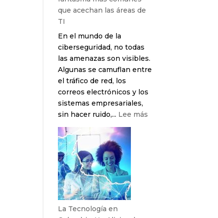
que acechan las áreas de
TI
En el mundo de la
ciberseguridad, no todas
las amenazas son visibles.
Algunas se camuflan entre
el tráfico de red, los
correos electrónicos y los
sistemas empresariales,
:
sin hacer ruido,...
Lee más
Los
6
tipos
de
amenazas
fantasma
más
comunes
La Tecnología en
que