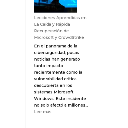
de
la
Bolsa
Lecciones Aprendidas en
en
La Caída y Rápida
el
Recuperación de
Sector
Microsoft y CrowdStrike
Tecnológico
En el panorama de la
y
ciberseguridad, pocas
las
noticias han generado
Oportunidades
tanto impacto
Emergentes
recientemente como la
vulnerabilidad crítica
descubierta en los
sistemas Microsoft
Windows. Este incidente
no solo afectó a millones...
:
Lee más
Lecciones
Aprendidas
No hay comentarios que