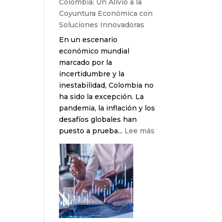
Colombia: Un Alivio a la
acechan
Coyuntura Económica con
las
Soluciones Innovadoras
áreas
En un escenario
de
económico mundial
TI
marcado por la
incertidumbre y la
inestabilidad, Colombia no
ha sido la excepción. La
pandemia, la inflación y los
desafíos globales han
:
puesto a prueba...
Lee más
La
Tecnología
en
Colombia:
Un
Alivio
a
la