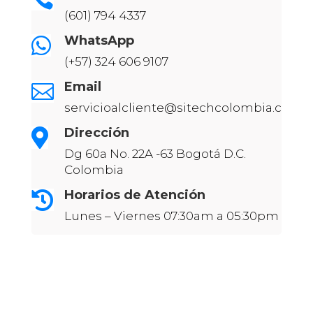
(601) 794 4337
WhatsApp

(+57) 324 606 9107
Email

servicioalcliente@sitechcolombia.com
Dirección

Dg 60a No. 22A -63 Bogotá D.C.
Colombia
Horarios de Atención

Lunes – Viernes 07:30am a 05:30pm