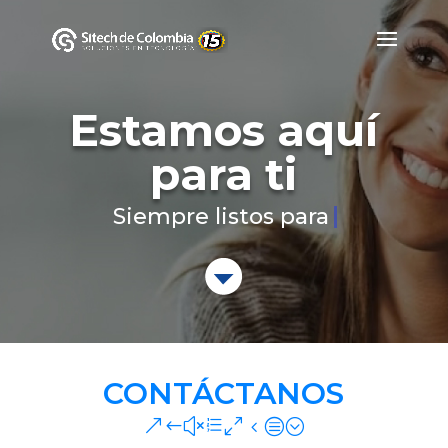
Estamos aquí
para ti
Siempre li
Home
CONTACTO
&#x39;
CONTÁCTANOS
&#xe04c;