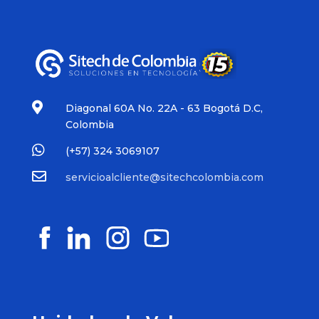

Diagonal 60A No. 22A - 63 Bogotá D.C,
Colombia

(+57)
324 3069107

servicioalcliente@sitechcolombia.com