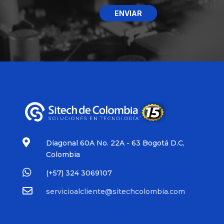
ENVIAR

Diagonal 60A No. 22A - 63 Bogotá D.C,
Colombia

(+57)
324 3069107

servicioalcliente@sitechcolombia.com