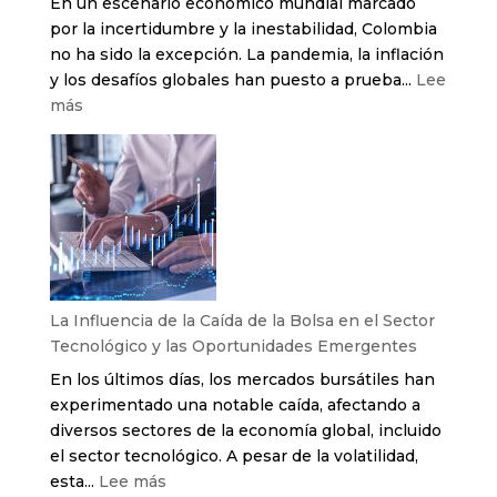
En un escenario económico mundial marcado
áreas
por la incertidumbre y la inestabilidad, Colombia
de
no ha sido la excepción. La pandemia, la inflación
TI
y los desafíos globales han puesto a prueba...
Lee
:
más
La
Tecnología
en
Colombia:
Un
Alivio
a
la
La Influencia de la Caída de la Bolsa en el Sector
Coyuntura
Tecnológico y las Oportunidades Emergentes
Económica
En los últimos días, los mercados bursátiles han
con
experimentado una notable caída, afectando a
Soluciones
diversos sectores de la economía global, incluido
Innovadoras
el sector tecnológico. A pesar de la volatilidad,
:
esta...
Lee más