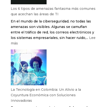
Los 6 tipos de amenazas fantasma más comunes
que acechan las áreas de TI
En el mundo de la ciberseguridad, no todas las
amenazas son visibles. Algunas se camuflan
entre el tráfico de red, los correos electrónicos y
los sistemas empresariales, sin hacer ruido,...
Lee
:
más
Los
6
tipos
de
amenazas
fantasma
más
comunes
La Tecnología en Colombia: Un Alivio a la
que
Coyuntura Económica con Soluciones
acechan
Innovadoras
las