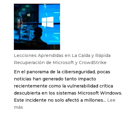
La
Influencia
de
la
Caída
de
la
Bolsa
Lecciones Aprendidas en La Caída y Rápida
en
Recuperación de Microsoft y CrowdStrike
el
En el panorama de la ciberseguridad, pocas
Sector
noticias han generado tanto impacto
Tecnológico
recientemente como la vulnerabilidad crítica
y
descubierta en los sistemas Microsoft Windows.
las
Este incidente no solo afectó a millones...
Lee
Oportunidades
:
más
Emergentes
Lecciones
Aprendidas
No hay comentarios que mostrar.
en
La