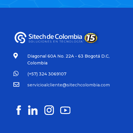

Diagonal 60A No. 22A - 63 Bogotá D.C,
Colombia

(+57)
324 3069107

servicioalcliente@sitechcolombia.com