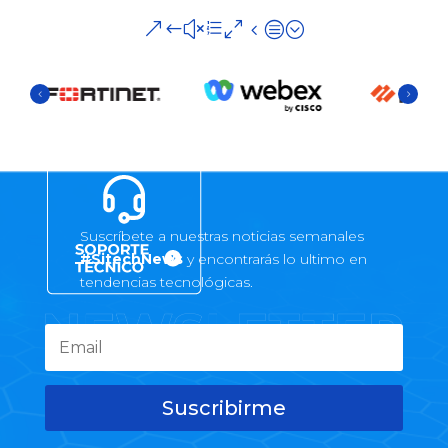
&#xe04c;
Suscríbete a nuestras noticias semanales
#SitechNews
y encontrarás lo ultimo en
tendencias tecnológicas.
Suscribirme