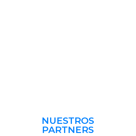
mejor
Aliado
En una era de continua transformación,
simplificamos cada reto con propuestas
estratégicas e inteligentes que se adaptan
eficientemente a los desafíos del mercado.
NUESTROS
PARTNERS