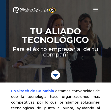
TU ALIADO
TECNOLÓGICO
Para el éxito empresaria
Home
NOSOTROS
&#x39;
En Sitech de Colombia
estamos convencidos de
que la tecnología hace organizaciones más
competitivas, por lo cual brindamos soluciones
tecnológicas de punta a punta, ayudando al
crecimiento de más de 500 clientes corporativos,
nos caracterizamos por ser el brazo extendido de