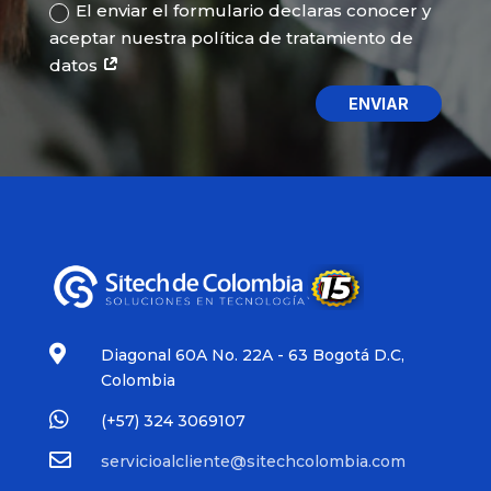
datos
ENVIAR

Diagonal 60A No. 22A - 63 Bogotá D.C,
Colombia

(+57)
324 3069107

servicioalcliente@sitechcolombia.com