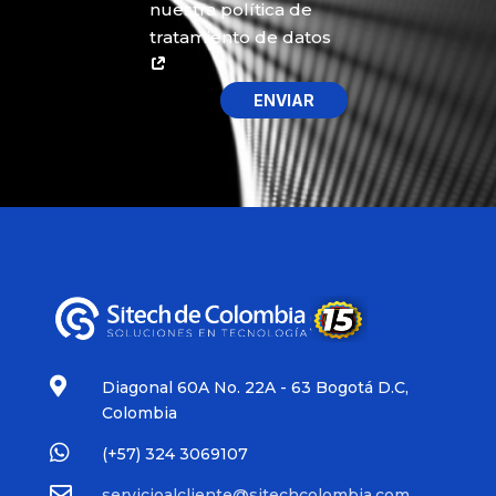
nuestra política de
tratamiento de datos
ENVIAR

Diagonal 60A No. 22A - 63 Bogotá D.C,
Colombia

(+57)
324 3069107

servicioalcliente@sitechcolombia.com