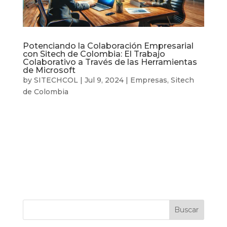
Potenciando la Colaboración Empresarial
con Sitech de Colombia: El Trabajo
Colaborativo a Través de las Herramientas
de Microsoft
by
SITECHCOL
|
Jul 9, 2024
|
Empresas
,
Sitech
de Colombia
En la era de la conectividad digital y la
globalización, el trabajo colaborativo se ha
convertido en un pilar fundamental para el éxito
empresarial. En Sitech de Colombia, entendemos
que la capacidad de equipos distribuidos a lo
largo de diferentes ubicaciones...
Buscar