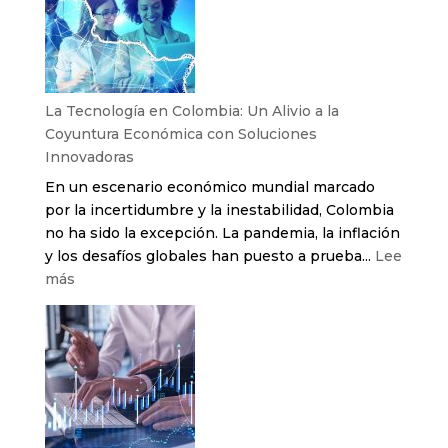
de
amenazas
fantasma
más
comunes
La Tecnología en Colombia: Un Alivio a la
que
Coyuntura Económica con Soluciones
acechan
Innovadoras
las
En un escenario económico mundial marcado
áreas
por la incertidumbre y la inestabilidad, Colombia
de
no ha sido la excepción. La pandemia, la inflación
TI
y los desafíos globales han puesto a prueba...
Lee
:
más
La
Tecnología
en
Colombia:
Un
Alivio
a