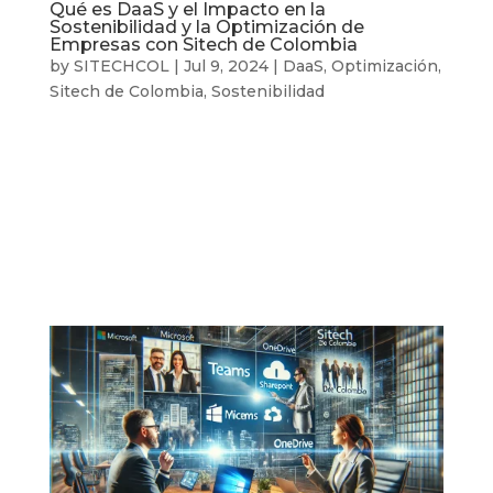
Qué es DaaS y el Impacto en la
Sostenibilidad y la Optimización de
Empresas con Sitech de Colombia
by
SITECHCOL
|
Jul 9, 2024
|
DaaS
,
Optimización
,
Sitech de Colombia
,
Sostenibilidad
Introducción a DaaS con Sitech de Colombia En
el vertiginoso mundo de la tecnología, la
optimización y sostenibilidad de las empresas
son esenciales para el éxito a largo plazo. Una
tendencia revolucionaria que ha surgido en los
últimos años es el Desktop as a Service...