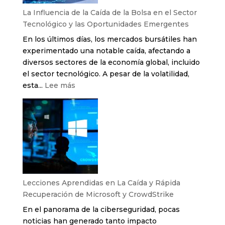
la
La Influencia de la Caída de la Bolsa en el Sector
Coyuntura
Tecnológico y las Oportunidades Emergentes
Económica
En los últimos días, los mercados bursátiles han
con
experimentado una notable caída, afectando a
Soluciones
diversos sectores de la economía global, incluido
Innovadoras
el sector tecnológico. A pesar de la volatilidad,
:
esta...
Lee más
La
Influencia
de
la
Caída
de
la
Bolsa
Lecciones Aprendidas en La Caída y Rápida
en
Recuperación de Microsoft y CrowdStrike
el
En el panorama de la ciberseguridad, pocas
Sector
noticias han generado tanto impacto
Tecnológico