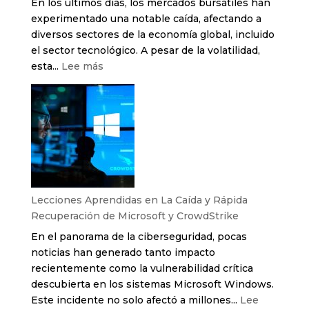
En los últimos días, los mercados bursátiles han
con
experimentado una notable caída, afectando a
Soluciones
diversos sectores de la economía global, incluido
Innovadoras
el sector tecnológico. A pesar de la volatilidad,
:
esta...
Lee más
La
Influencia
de
la
Caída
de
la
Bolsa
Lecciones Aprendidas en La Caída y Rápida
en
Recuperación de Microsoft y CrowdStrike
el
En el panorama de la ciberseguridad, pocas
Sector
noticias han generado tanto impacto
Tecnológico
recientemente como la vulnerabilidad crítica
y
descubierta en los sistemas Microsoft Windows.
las
Este incidente no solo afectó a millones...
Lee
Oportunidades