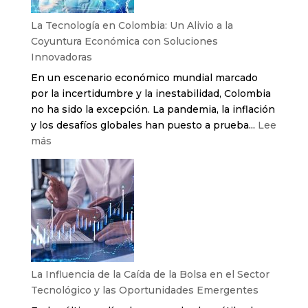
más
comunes
La Tecnología en Colombia: Un Alivio a la
que
Coyuntura Económica con Soluciones
acechan
Innovadoras
las
En un escenario económico mundial marcado
áreas
por la incertidumbre y la inestabilidad, Colombia
de
no ha sido la excepción. La pandemia, la inflación
TI
y los desafíos globales han puesto a prueba...
Lee
:
más
La
Tecnología
en
Colombia:
Un
Alivio
a
la
La Influencia de la Caída de la Bolsa en el Sector
Coyuntura
Tecnológico y las Oportunidades Emergentes
Económica